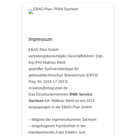
EBAG Plan / RWA Sachsen
Primary Menu
Skip to content
Impressum
EBAG Plan GmbH
vertretungsberechtigter Geschäftsführer: Dipl.-
Ing.(FH) Mathias Weiß
geprüfter Sachverständiger für
gebäudetechnischen Brandschutz (EIPOS
Reg.-Nr. 1016-17-2013)
m.weiss@ebag-plan.de
Das Einzelunternehmen
RWA Service
Sachsen
Inh. Mathias Weiß ist seit 2014
eingegangen in die EBAG Plan GmbH.
– Mitglied der Ingenieurkammer Sachsen
– eingetragener Fachbetrieb in der
Handwerksrolle A des Elektro- und